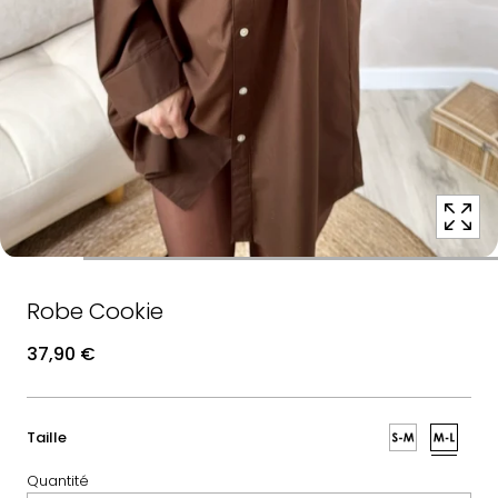
position
1
dans
une
fenêtre
contextuelle
modale
Robe Cookie
37,90 €
:
Taille
M-
Quantité
L