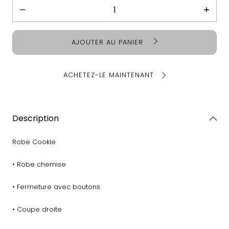
Diminuer
Augme
la
la
quantité
quanti
AJOUTER AU PANIER
pour
pour
Robe
Robe
Cookie
Cooki
ACHETEZ-LE MAINTENANT
Description
Robe Cookie
• Robe chemise
• Fermeture avec boutons
• Coupe droite