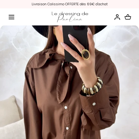
Livraison Colissimo OFFERTE dès 69€ d'achat
ALLER AU CONTENU
Chargement...
Média
ouvert
avec