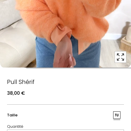
position
1
dans
une
fenêtre
contextuelle
modale
Pull Shérif
38,00 €
:
Taille
TU
Quantité