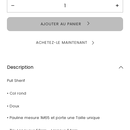
Diminuer
Augme
la
la
quantité
quanti
AJOUTER AU PANIER
pour
pour
Pull
Pull
Shérif
Shérif
ACHETEZ-LE MAINTENANT
Description
Pull Sherif
• Col rond
• Doux
• Pauline mesure 1M65 et porte une Taille unique