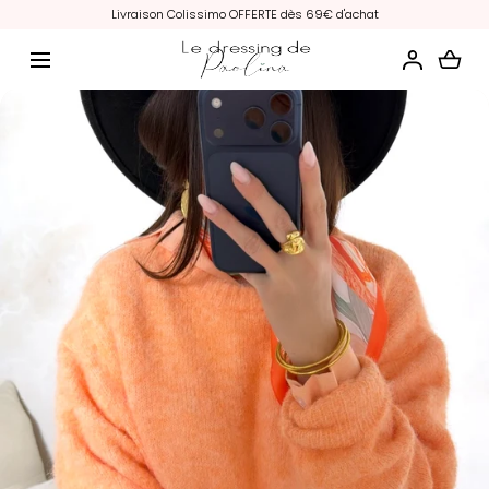
Livraison Colissimo OFFERTE dès 69€ d'achat
ALLER AU CONTENU
Chargement...
Média
ouvert
avec