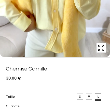
position
1
dans
une
fenêtre
contextuelle
modale
Chemise Camille
30,00 €
:
Taille
L
Quantité