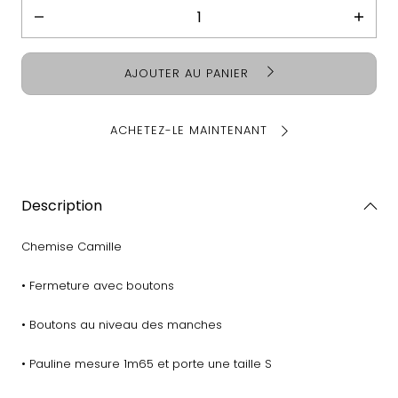
Diminuer
Augme
la
la
quantité
quanti
AJOUTER AU PANIER
pour
pour
Chemise
Chemi
Camille
Camill
ACHETEZ-LE MAINTENANT
Description
Chemise Camille
• Fermeture avec boutons
• Boutons au niveau des manches
• Pauline mesure 1m65 et porte une taille S